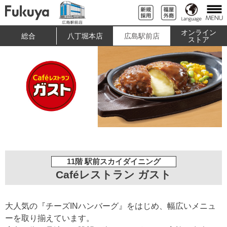
オンライン
総合
八丁堀本店
広島駅前店
ストア
11階 駅前スカイダイニング
Caféレストラン ガスト
大人気の『チーズINハンバーグ』をはじめ、幅広いメニュ
ーを取り揃えています。