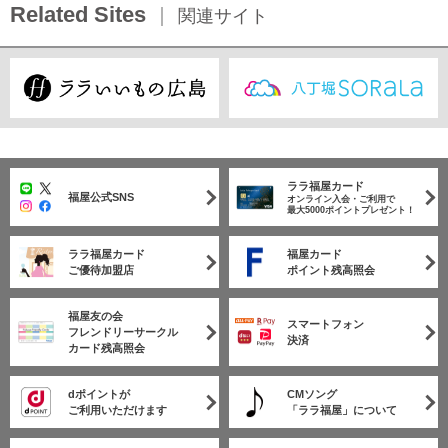
Related Sites
関連サイト
ララ福屋カード
福屋公式SNS
オンライン入会・ご利用で
最大5000ポイントプレゼント！
ララ福屋カード
福屋カード
ご優待加盟店
ポイント残高照会
福屋友の会
スマートフォン
フレンドリーサークル
決済
カード残高照会
dポイントが
CMソング
ご利用いただけます
「ララ福屋」について