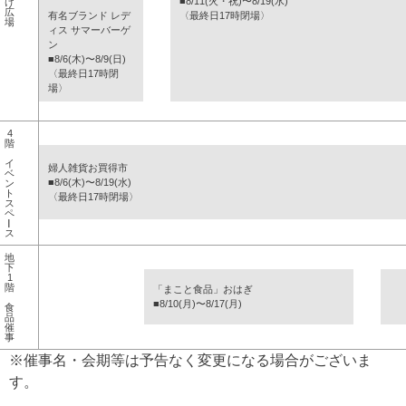
■8/11(火・祝)〜8/19(水)
け
広
有名ブランド レデ
〈最終日17時閉場〉
場
ィス サマーバーゲ
ン
■8/6(木)〜8/9(日)
〈最終日17時閉
場〉
4
階
イ
婦人雑貨お買得市
ベ
■8/6(木)〜8/19(水)
ン
ト
〈最終日17時閉場〉
ス
ペ
ー
ス
地
下
1
階
「まこと食品」おはぎ
■8/10(月)〜8/17(月)
食
品
催
事
※催事名・会期等は予告なく変更になる場合がございま
す。