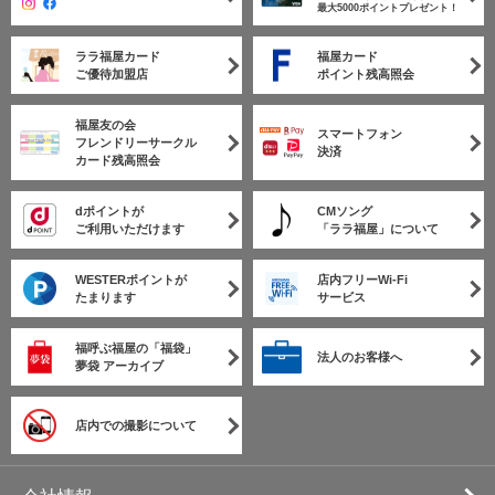
最大5000ポイントプレゼント！
ララ福屋カード
福屋カード
ご優待加盟店
ポイント残高照会
福屋友の会
スマートフォン
フレンドリーサークル
決済
カード残高照会
dポイントが
CMソング
ご利用いただけます
「ララ福屋」について
WESTERポイントが
店内フリーWi-Fi
たまります
サービス
福呼ぶ福屋の「福袋」
法人のお客様へ
夢袋 アーカイブ
店内での撮影について