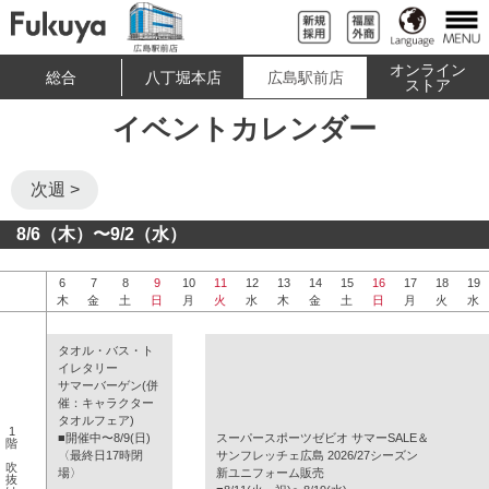
オンライン
総合
八丁堀本店
広島駅前店
ストア
イベントカレンダー
次週 >
8/6（木）〜9/2（水）
6
7
8
9
10
11
12
13
14
15
16
17
18
19
木
金
土
日
月
火
水
木
金
土
日
月
火
水
タオル・バス・ト
イレタリー
サマーバーゲン(併
催：キャラクター
タオルフェア)
1
■開催中〜8/9(日)
スーパースポーツゼビオ サマーSALE＆
階
〈最終日17時閉
サンフレッチェ広島 2026/27シーズン
吹
場〉
新ユニフォーム販売
抜