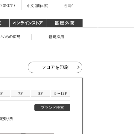
フロアを印刷
6F
7F
8F
9〜12F
ブランド検索
時預り所