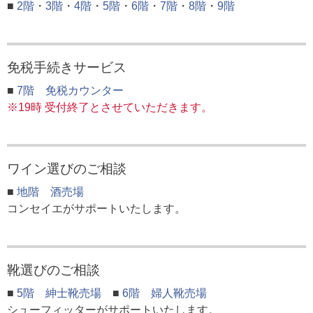
■
2階
・
3階
・
4階
・
5階
・
6階
・
7階
・
8階
・
9階
免税手続きサービス
■
7階 免税カウンター
※19時 受付終了とさせていただきます。
ワイン選びのご相談
■
地階 酒売場
コンセイエがサポートいたします。
靴選びのご相談
■
5階 紳士靴売場
■
6階 婦人靴売場
シューフィッターがサポートいたします。