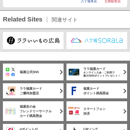
八丁堀本店
広島駅前店
Related Sites
関連サイト
ララ福屋カード
福屋公式SNS
オンライン入会・ご利用で
最大5000ポイントプレゼント！
ララ福屋カード
福屋カード
ご優待加盟店
ポイント残高照会
福屋友の会
スマートフォン
フレンドリーサークル
決済
カード残高照会
dポイントが
CMソング